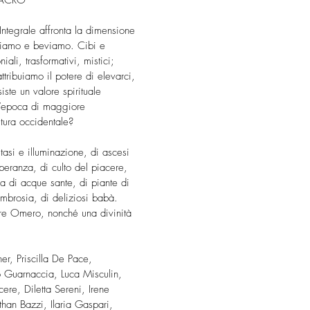
SACRO
Integrale affronta la dimensione
giamo e beviamo. Cibi e
ali, trasformativi, mistici;
ttribuiamo il potere di elevarci,
siste un valore spirituale
ll’epoca di maggiore
ltura occidentale?
tasi e illuminazione, di ascesi
speranza, di culto del piacere,
rla di acque sante, di piante di
mbrosia, di deliziosi babà.
e Omero, nonché una divinità
r, Priscilla De Pace,
 Guarnaccia, Luca Misculin,
cere, Diletta Sereni, Irene
than Bazzi, Ilaria Gaspari,