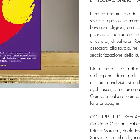
L’INTEGRALE UNDICI - 
L’undicesimo numero dell’
sacra di quello che man
bevande religiosi, cerimoni
pratiche alimentari a cui a
di curarci, di salvarci. Re
associato alla tavola, ne
secolarizzazione della cu
Nel numero si parla di es
e disciplina, di cura, di 
di rituali condivisi. Si pa
ayahuasca, di nettare e a
Compare Kafka e compar
fatta di spaghetti.
CONTRIBUTI DI: Sara Athe
Graziano Graziani, Fabio
Letizia Muratori, Paolo Pe
Soave. E rubriche di Jona