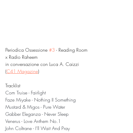
Periodica Ossessione 
#3
 - Reading Room 
x Radio Raheem
in conversazione con Luca A. Caizzi 
(
C41 Magazine
)
Tracklist
Com Truise - Fairlight
Faze Miyake - Nothing II Something
Mustard & Migos - Pure Water
Gabber Eleganza - Never Sleep
Venerus - Love Anthem No.1
John Coltrane - I'll Wait And Pray